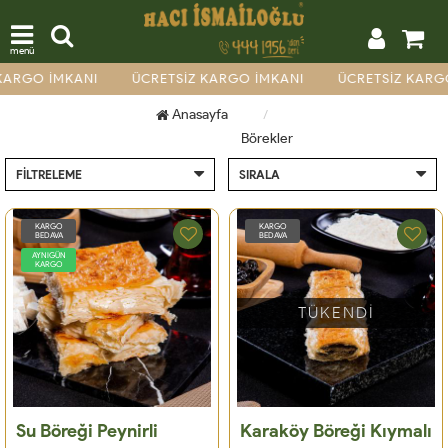
menü
KARGO İMKANI
ÜCRETSİZ KARGO İMKANI
ÜCRETSİZ KARG
Anasayfa
Börekler
FILTRELEME
SIRALA
KARGO
KARGO
BEDAVA
BEDAVA
AYNIGÜN
KARGO
TÜKENDİ
Su Böreği Peynirli
Karaköy Böreği Kıymalı