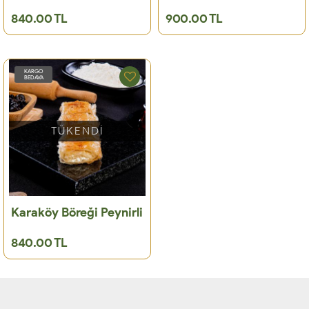
840.00 TL
900.00 TL
KARGO
BEDAVA
TÜKENDİ
Karaköy Böreği Peynirli
840.00 TL